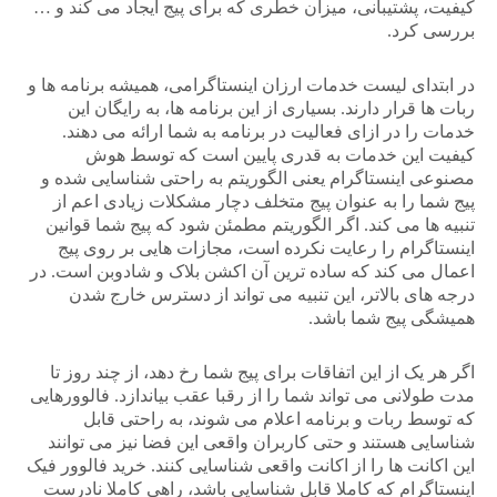
کیفیت، پشتیبانی، میزان خطری که برای پیج ایجاد می کند و …
بررسی کرد.
در ابتدای لیست خدمات ارزان اینستاگرامی، همیشه برنامه ها و
ربات ها قرار دارند. بسیاری از این برنامه ها، به رایگان این
خدمات را در ازای فعالیت در برنامه به شما ارائه می دهند.
کیفیت این خدمات به قدری پایین است که توسط هوش
مصنوعی اینستاگرام یعنی الگوریتم به راحتی شناسایی شده و
پیج شما را به عنوان پیج متخلف دچار مشکلات زیادی اعم از
تنبیه ها می کند. اگر الگوریتم مطمئن شود که پیج شما قوانین
اینستاگرام را رعایت نکرده است، مجازات هایی بر روی پیج
اعمال می کند که ساده ترین آن اکشن بلاک و شادوبن است. در
درجه های بالاتر، این تنبیه می تواند از دسترس خارج شدن
همیشگی پیج شما باشد.
اگر هر یک از این اتفاقات برای پیج شما رخ دهد، از چند روز تا
مدت طولانی می تواند شما را از رقبا عقب بیاندازد. فالوورهایی
که توسط ربات و برنامه اعلام می شوند، به راحتی قابل
شناسایی هستند و حتی کاربران واقعی این فضا نیز می توانند
این اکانت ها را از اکانت واقعی شناسایی کنند. خرید فالوور فیک
اینستاگرام که کاملا قابل شناسایی باشد، راهی کاملا نادرست