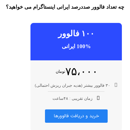
چه تعداد فالوور صددرصد ایرانی اینستاگرام می خواهید؟
۱۰۰ فالوور
100% ایرانی
۷۵،۰۰۰
تومان
۳۰ فالوور بیشتر (هدیه جبران ریزش احتمالی)
زمان تقریبی : ۴۸ساعت
خرید و دریافت فالوورها