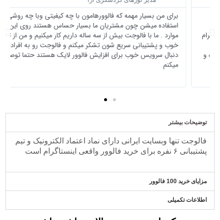
ت
برای من بسیار مهمه که فالوورهامون با چه کیفیتی وبا چه روشی
ر
ب
استفاده میشن چون مشتریان ما بسیار حساس هستند روی این
ق
ب
خ
موارد . ما با فالوجت بیش از سه ساله داریم کار میکنیم و من از تیم
و
ب
ع
خوب و پشتیبانی سریع شون تشکر میکنم و فالوجت رو به افرادی که
ا
ل
د
دنبال سرویس خوب برای افزایش فالوور لایک هستند حتما توصیه
ن
ی
میکنم
ی
د
توضیحات بیشتر
فالوجت تنها وبسایت ایرانی دارای نماد اعتماد الکترونیک و تیم
پشتیبانی ۶ نفره برای خرید فالوور واقعی اینستاگرام است
مزایای خرید 100 فالوور
اطلاعات تکمیلی