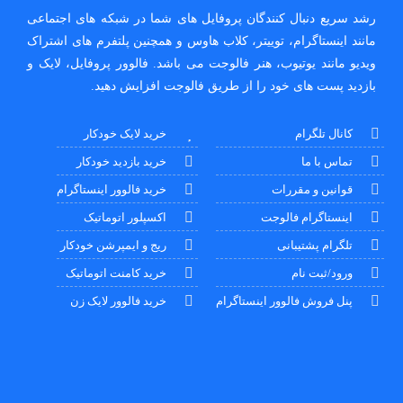
رشد سریع دنبال کنندگان پروفایل های شما در شبکه های اجتماعی
مانند اینستاگرام، توییتر، کلاب هاوس و همچنین پلتفرم های اشتراک
ویدیو مانند یوتیوب، هنر فالوجت می باشد. فالوور پروفایل، لایک و
بازدید پست های خود را از طریق فالوجت افزایش دهید.
کانال تلگرام
خرید لایک خودکار
تماس با ما
خرید بازدید خودکار
قوانین و مقررات
خرید فالوور اینستاگرام
اینستاگرام فالوجت
اکسپلور اتوماتیک
تلگرام پشتیبانی
ریج و ایمپرشن خودکار
ورود/ثبت نام
خرید کامنت اتوماتیک
پنل فروش فالوور اینستاگرام
خرید فالوور لایک زن