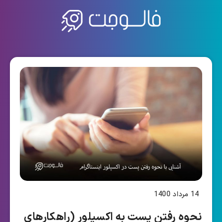
14 مرداد 1400
نحوه رفتن پست به اکسپلور (راهکارهای