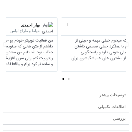
شتر
بیشتر
انید
بخوانید
بهار احمدی
خیاط و طراح لباس
من فعالیت توییتر خودم رو حدود دوسال پیش شروع کردم و دوس
قبل
بعد
داشتم از متن هایی که مینویسم رو بقیه هم بخونن و این کار برام
جذاب بود. اما تایم من محدود بود و برای افزاد کمی میتونستم
ریتوییت کنم ولی سرور افزایش ریتوییت فالوجت این کار رو راحت تر
و ساده تر کرد برام و واقعا لذت میبرم.
توضیحات بیشتر
اطلاعات تکمیلی
بررسی