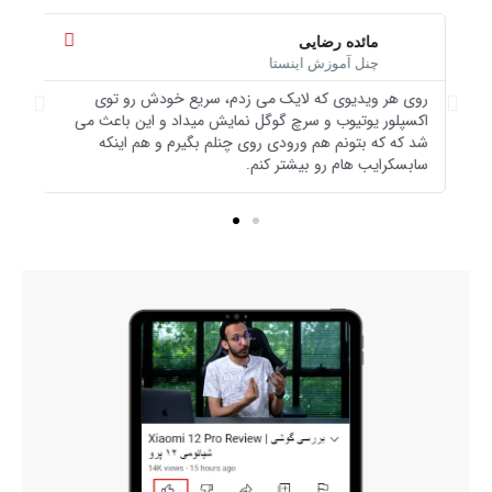
بیشتر
بیشتر
بخوانید
بخوانید
مائده رضایی
چنل آموزش اینستا
روی هر ویدیوی که لایک می زدم، سریع خودش رو توی
درس
قبل
بعدی
اکسپلور یوتیوب و سرچ گوگل نمایش میداد و این باعث می
تاث
شد که که بتونم هم ورودی روی چنلم بگیرم و هم اینکه
یوت
سابسکرایب هام رو بیشتر کنم.
وید