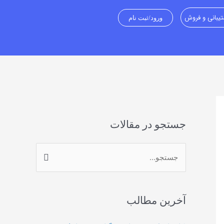
یبانی و فروش
ورود/ثبت نام
جستجو در مقالات
ج
س
ت
آخرین مطالب
ج
و