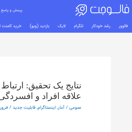
پرسش و پاسخ
فالوور
رشد خودکار
تلگرام
لایک
بازدید (ویو)
خرید کامنت ای
راهبری
نوشته‌ها
نتایج یک تحقیق: ارتباط 
علاقه افراد و افسردگی
عمومی
/
آمار
اینستاگرام
قابلیت جدید
/
,
,
فروردین 