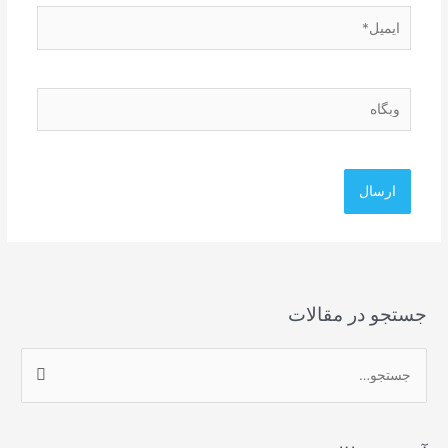
ایمیل*
وبگاه
جستجو در مقالات
ج
س
ت