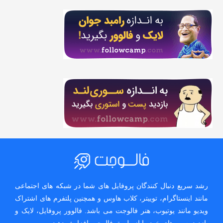
رشد سریع دنبال کنندگان پروفایل های شما در شبکه های اجتماعی
مانند اینستاگرام، توییتر، کلاب هاوس و همچنین پلتفرم های اشتراک
ویدیو مانند یوتیوب، هنر فالوجت می باشد. فالوور پروفایل، لایک و