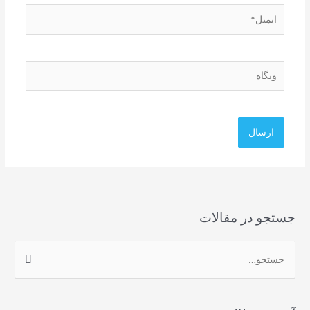
ایمیل*
وبگاه
جستجو در مقالات
ج
س
ت