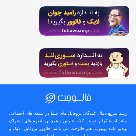
رشد سریع دنبال کنندگان پروفایل های شما در شبکه های اجتماعی
مانند اینستاگرام، توییتر، کلاب هاوس و همچنین پلتفرم های اشتراک
ویدیو مانند یوتیوب، هنر فالوجت می باشد. فالوور پروفایل، لایک و