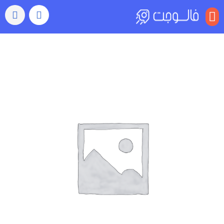
منو
نانو
اینفلوئنسر
(تازه
کار)
عدد