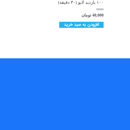
۱۰۰ بازدید لایو (۳۰ دقیقه)
امتیاز
40,000
تومان
0
از
افزودن به سبد خرید
5