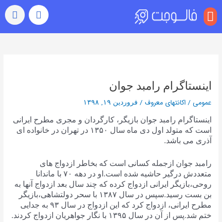
منو
بازدید (ویو)
رشد خودکار
رفتن به اکسپلور
سایر خدمات
خرید کامنت اینستاگرام
راهبری
نوشته‌ها
اینستاگرام رامبد جوان
عمومی
/
اکانتهای معروف
/
فروردین ۱۹, ۱۳۹۸
اینستاگرام رامبد جوان بازیگر، کارگردان و مجری مطرح ایرانی
است که متولد اول دی ماه سال ۱۳۵۰ در تهران در خانواده ای
آذری می باشد.
رامبد جوان ازجمله کسانی است که بخاطر ازدواج های
متعددش درگیر حاشیه شده است.او در دهه ۷۰ با ماندانا
روحی،بازیگر ایرانی ازدواج کرده که چند سال بعد ازدواج آنها به
بن بست رسید.سپس در سال ۱۳۸۷ با سحر دولتشاهی،بازیگر
مطرح ایرانی، ازدواج کرد که این ازدواج در سال ۹۳ به جدایی
ختم شد.پس از آن در سال ۱۳۹۵ با نگار جواهریان ازدواج کردند.