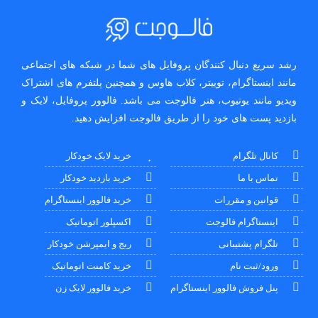
رشد سریع دنبال کنندگان پروفایل های شما در شبکه های اجتماعی
مانند اینستاگرام، توییتر، کلاب هاوس و همچنین پلتفرم های اشتراک
ویدیو مانند یوتیوب، هنر فالوجت می باشد. فالوور پروفایل، لایک و
بازدید پست های خود را از طریق فالوجت افزایش دهید.
کانال تلگرام
خرید لایک خودکار
تماس با ما
خرید بازدید خودکار
قوانین و مقررات
خرید فالوور اینستاگرام
اینستاگرام فالوجت
اکسپلور اتوماتیک
تلگرام پشتیبانی
ریج و ایمپرشن خودکار
ورود/ثبت نام
خرید کامنت اتوماتیک
پنل فروش فالوور اینستاگرام
خرید فالوور لایک زن