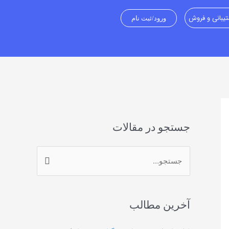
یبانی و فروش
ورود/ثبت نام
جستجو در مقالات
ج
س
ت
آخرین مطالب
ج
و