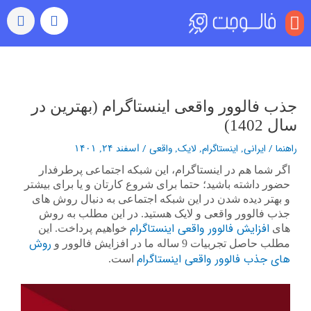
منو
بازدید (ویو)
رشد خودکار
رفتن به اکسپلور
سایر خدمات
خرید کامنت اینستاگرام
راهبری
نوشته‌ها
جذب فالوور واقعی اینستاگرام (بهترین در
سال 1402)
راهنما
/
ایرانی
اینستاگرام
لایک
واقعی
/
,
,
,
اسفند ۲۴, ۱۴۰۱
اگر شما هم در اینستاگرام، این شبکه اجتماعی پرطرفدار
حضور داشته باشید؛ حتما برای شروع کارتان و یا برای بیشتر
و بهتر دیده شدن در این شبکه اجتماعی به دنبال روش های
جذب فالوور واقعی و لایک هستید. در این مطلب به روش
افزایش فالوور واقعی اینستاگرام
های
خواهیم پرداخت. این
روش
مطلب حاصل تجربیات 9 ساله ما در افزایش فالوور و
های جذب فالوور واقعی اینستاگرام
است.