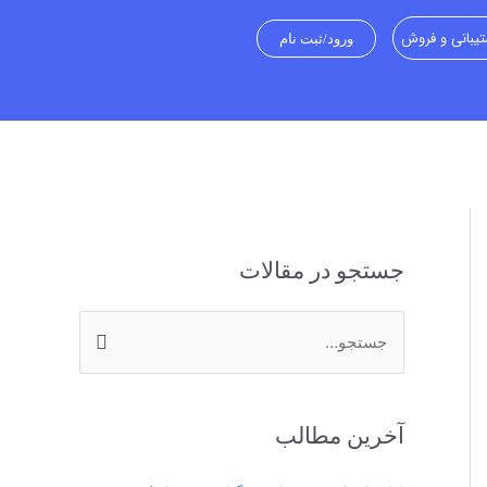
یبانی و فروش
ورود/ثبت نام
جستجو در مقالات
ج
س
ت
آخرین مطالب
ج
و