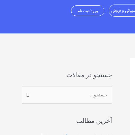
یبانی و فروش
ورود/ثبت نام
جستجو در مقالات
ج
س
ت
آخرین مطالب
ج
و