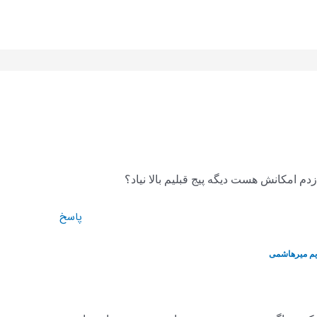
م امکانش هست دیگه پیج قبلیم بالا نیاد؟
پاسخ
م میرهاشمی