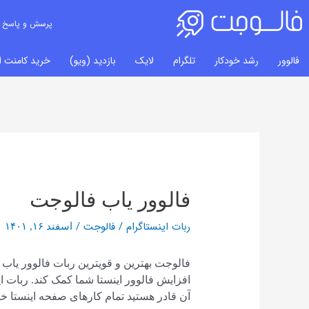
پرسش و پاسخ
فالوور
رشد خودکار
تلگرام
لایک
بازدید (ویو)
خرید کامنت ای
راهبری
نوشته‌ها
فالوور یاب فالوجت
ربات اینستاگرام
/
فالوجت
/
اسفند ۱۶, ۱۴۰۱
فالوجت بهترین و قویترین ربات فالوور یاب 
افزایش فالوور اینستا شما کمک کند. ربات ا
آن قادر هستید تمام کارهای صفحه اینستا خو