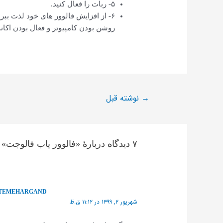
۵- ربات را فعال کنید.
۶- از افزایش فالوور های خود لذت بب
روشن بودن کامپیوتر و فعال بودن اکانت
نوشته قبل
→
۷ دیدگاه دربارهٔ «فالوور یاب فالوجت»
TEMEHARGAND
شهریور ۲, ۱۳۹۹ در ۱۱:۱۲ ق.ظ