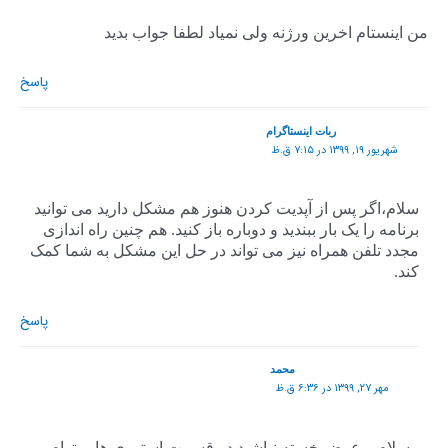
من اینستام اخرین ورژنه ولی نمیاد لطفا جواب بدید
پاسخ
ربات اینستاگرام
شهریور ۱۹, ۱۳۹۹ در ۷:۱۵ ق.ظ
سلام،اگر پس از آپدیت کردن هنوز هم مشکل دارید می توانید
برنامه را یک بار ببندید و دوباره باز کنید. هم چنین راه اندازی
مجدد تلفن همراه نیز می تواند در حل این مشکل به شما کمک
کند.
پاسخ
محمد
مهر ۲۷, ۱۳۹۹ در ۶:۳۶ ق.ظ
سلام و عرض خسته نباشید در قسمت استوری ها میتوام