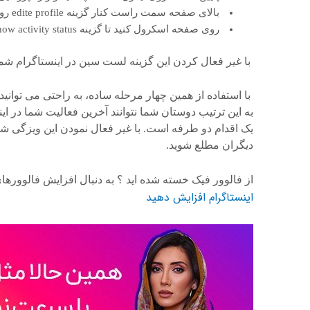
بالای صفحه سمت راست کنار گزینه edite profile روی آیکون چرخ دنده تپ کنید تا وارد قسمت option شوید .
روی صفحه اسکرول کنید تا گزینه show activity status را پیدا کنید .
با غیر فعال کردن این گزینه لست سین در اینستاگرام شم
با استفاده از همین چهار مرحله ساده، به راحتی می توانید
به این ترتیب دوستان شما نتوانند آخرین فعالیت شما در اینس
دیگران مطلع شوید.
از فالوور فیک خسته شده اید ؟ به دنبال افزایش فالووره
اینستاگرام افزایش دهید