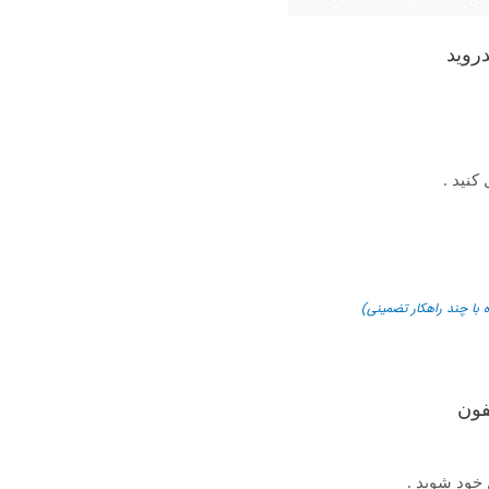
روید
 با چند راهکار تضمینی)
فون
 خود شوید .