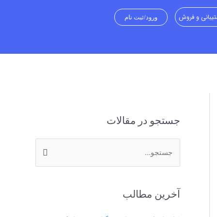
یبانی و فروش
ورود/ثبت نام
جستجو در مقالات
ج
س
ت
آخرین مطالب
ج
و