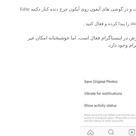
در گوشی های اندروید روی سه نقطه بالا سمت راست و در گوشی های آیفون روی آیکون چرخ دنده کنار دکمه Edite
Show Activity S به طور پیش فرض در اینستاگرام فعال است، اما خوشبختانه امکان غیر
ام وجود دارد.