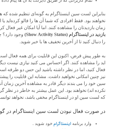
تمام کاربرانی که از طریق دایرکت به آن ها پیام داده 
بنابراین لست سین اینستاگرام به گونه‌ای تنظیم شده که ه
نخواهند بود. فقط افرادی که شما آن ها را فالو کرده‌اید یا 
زمان بازدیدتان را مشاهده کنند. اما آیا امکان غیر فعال کرد
بازدید در اینستاگرام (Show Activity Status)
وجود دارد؟ چط
را دنبال کنید تا از آخرین تخفیف ها با خبر شوید.
به طور پیش فرض، اکنون این قابلیت برای همه فعال است و 
اید را مشاهده کنند. اگر احساس می کنید نیازی نیست دیگر
فعال کنید، اما در نظر داشته باشید این حس دو طرفه است
نیز چنین امکانی نخواهید داشت. مشابه این قابلیت را پیش
سین خود را می بندند دیگر قادر به مشاهده آخرین زمان آنلا
نکرده اند) نخواهند بود. این عمل بیشتر به خاطر در ن
که لست سین او در اینستاگرام مخفی باشد، نخواهد توانس
در صورت فعال نبودن لست سین اینستاگرام در گوش
اینستاگرام
وارد برنامه
خود شوید .