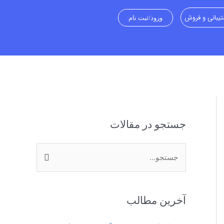
یبانی و فروش
ورود/ثبت نام
جستجو در مقالات
ج
س
ت
آخرین مطالب
ج
و