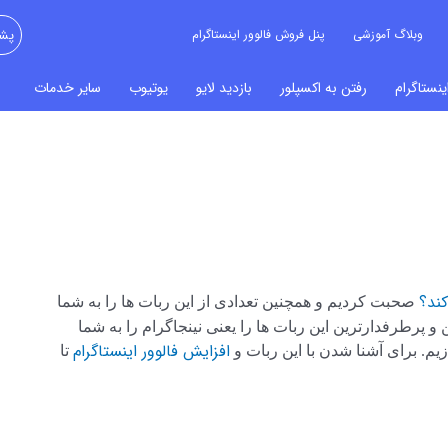
وبلاگ آموزشی
پنل فروش فالوور اینستاگرام
پشت
نستاگرام
رفتن به اکسپلور
بازدید لایو
یوتیوب
سایر خدمات
کند؟
صحبت کردیم و همچنین تعدادی از این ربات ها را به شما
 پرطرفدارترین این ربات ها را یعنی نینجاگرام را به شما
افزایش فالوور اینستاگرام
یم. برای آشنا شدن با این ربات و
تا