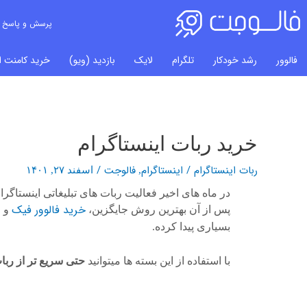
پرسش و پاسخ
فالوور
رشد خودکار
تلگرام
لایک
بازدید (ویو)
خرید کامنت ای
خرید ربات اینستاگرام
راهبری
نوشته‌ها
ربات اینستاگرام
/
اینستاگرام
فالوجت
/
,
اسفند ۲۷, ۱۴۰۱
در ماه های اخیر فعالیت ربات های تبلیغاتی اینستاگرا
خرید
فالوور فیک
پس از آن بهترین روش جایگزین،
و خ
بسیاری پیدا کرده.
با استفاده از این بسته ها میتوانید
حتی سریع تر از ربات