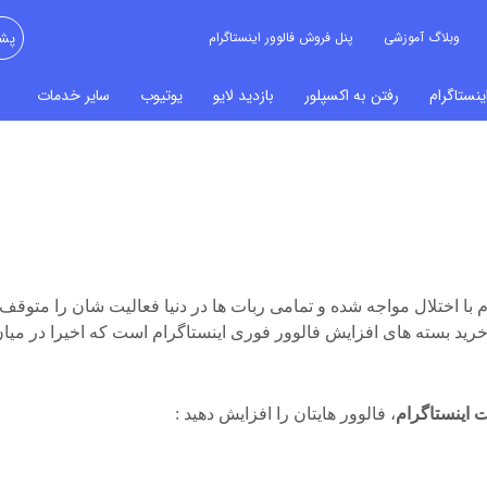
وبلاگ آموزشی
پنل فروش فالوور اینستاگرام
پشت
نستاگرام
رفتن به اکسپلور
بازدید لایو
یوتیوب
سایر خدمات
م با اختلال مواجه شده و تمامی ربات ها در دنیا فعالیت شان را متوقف ک
رید بسته های افزایش فالوور فوری اینستاگرام است که اخیرا در میا
 اینستاگرام
، فالوور هایتان را افزایش دهید :