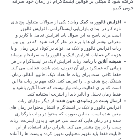
گرفته شود تا مبتنی بر قوانین اینستاگرام در زمان خود صرفه
جویی کنیم.
افزایش فالوور به کمک ربات:
یکی از سوالات متداول پیج های
تازه کار در ابتدای بازاریابی اینستاگرامی، افزایش فالوور
است.برای پاسخ به این سوال باید افزایش تعامل با کاربر و
معرفی بیشتر آن ها با برند در نظر گرفته شود. که در این بین
ربات افزایش فالوور و لایک می تواند در کوتاه ترین زمان و با
هزینه کم عملیات افزایش لایک و فالوور را به سرانجام برساند.
همیشه آنلاین با ربات:
ربات افزایش لایک در اینستاگرام در هر
زمانی که عملکرد برای آن تعریف شده باشد، فعالیت می کند.
فقط کافی است برای ربات ها تعداد لایک، فالوو، آنفالو، زمان،
هشتگ، پیج هدف و… را تعریف کنید. نکته مهم در ربات ها این
است که برای فعالیت ربات نیاز نیست که حتما آنلاین باشید و
فقط زمان تحلیل و آنالیز باید از اینترنت استفاده کنید.
ارسال پست در زمانبندی تعیین شده:
از دیگر مزایای ربات
افزایش فالوور و لایک در اینستاگرام انتشار محتوا در زمان های
معین شده است. به این صورت که محتوا در ربات بارگذاری
شده و در زمان هایی که شما می خواهید و بدون اینترنت، ربات
پست را در پیج منتشر می کند. بنابراین برای استفاده از این
قابلیت فقط باید تقویم محتوایی تدوین کرده و پست ها را آماده