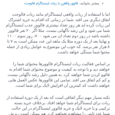
فالوور واقعی با ربات اینستاگرام فالوجت
بیشتر بخوانید:
اما با استفاده از ربات واقعی اینستاگرام مانند ربات فالوجت
اتفاق دیگری می افتد. شما در زمانی که اقدام به خرید اشتراک
این ربات کرده اید هر روز تعداد بیشتری فالوور جذب اینستاگرام
شما می شود و این رشد ناگهانی نیست. مثلا اگر ۲۰ نفر فالوور
داشته باشد در روز دوم تعداد ان می شود ۷۰۰، روز سوم ۱۱۰۰
و نهایتا بعد از یک دوره مثلا یک ماهه این عدد ممکن است به ۷ تا
۸ هزار نفر برسد. که خوب این موضوع به عوامل زیادی از جمله
محتوا شما بستگی خواهد داشت.
بر اساس فعالیت ربات اینستاگرام فالوورها محتوای شما را
خواهند دید و با توجه به کیفیت و موضوع محتوای شما اقدام به
فالوو کردن شما خواهند کرد. به همین دلیل رشد ناگهانی نیست
و کم کم اتفاق می افتد. تمامی این فالوورها عکس العمل هایی
خواهند داشت که کمترین آن افزایش لایک برای شما است.
نکته بسیار مهم دیگر اتفاقی است که بعد از یک دوره استفاده از
ربات برای اینستاگرام شما خواهد افتاد. برخلاف خرید بسته
ترکیبی و یا خرید لایک و خرید فالوور اینستاگرام در این حالت
شما عدد ثابتی را مشاهده نخواهید کرد. هم ممکن است ریزش