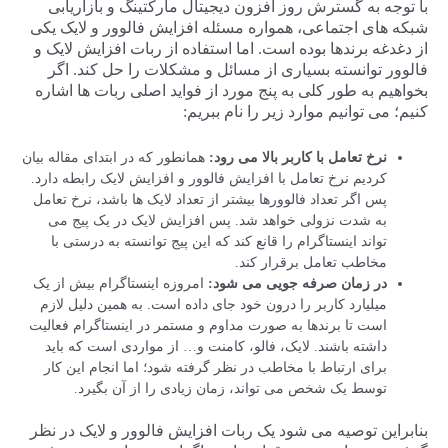
با توجه به گسترش روز افزون دیجیتال مارکتینگ و بازاریابی
شبکه های اجتماعی، همواره مسئله افزایش فالوور و لایک یکی
از دغدغه برندها بوده است. اما استفاده از ربات افزایش لایک و
فالوور توانسته بسیاری از مسائل و مشکلات را حل کند. اگر
بخواهیم به طور کلی به پنج مورد از فواید اصلی ربات ها اشاره
کنیم؛ می توانیم موارد زیر را نام ببریم:
نرخ تعامل با کاربر بالا می رود:
همانطور که در ابتدای مقاله بیان
کردیم نرخ تعامل با افزایش فالوور و افزایش لایک رابطه دارد.
پس اگر تعداد فالوورها بیشتر از تعداد لایک ها باشد، نرخ تعامل
به شدت نزولی خواهد شد. پس افزایش لایک در یک پیج می
تواند اینستاگرام را قانع کند که این پیج توانسته به درستی با
مخاطب تعامل برقرار کند.
در زمان صرفه جویی می شود:
امروزه اینستاگرام بیش از یک
میلیارد کاربر را درون خود جای داده است. به همین دلیل لازم
است تا برندها به صورت مداوم و مستمر در اینستاگرام فعالیت
داشته باشند. لایک، فالو، کامنت و… از مواردی است که باید
برای ارتباط با مخاطب در نظر گرفته شود؛ اما انجام این کار
توسط یک شخص می تواند، زمان زیادی را از آن بگیرد.
بنابراین توصیه می شود یک ربات افزایش فالوور و لایک در نظر