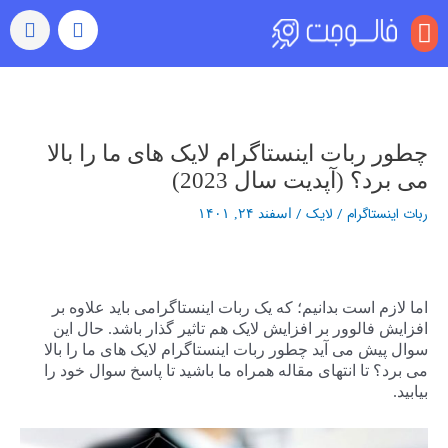
منو
بازدید (ویو)
رشد خودکار
رفتن به اکسپلور
سایر خدمات
خرید کامنت اینستاگرام
راهبری
نوشته‌ها
چطور ربات اینستاگرام لایک های ما را بالا
می برد؟ (آپدیت سال 2023)
ربات اینستاگرام
/
لایک
/
اسفند ۲۴, ۱۴۰۱
اما لازم است بدانیم؛ که یک ربات اینستاگرامی باید علاوه بر
افزایش فالوور بر افزایش لایک هم تاثیر گذار باشد. حال این
سوال پیش می آید چطور ربات اینستاگرام لایک های ما را بالا
می برد؟ تا انتهای مقاله همراه ما باشید تا پاسخ سوال خود را
بیابید.