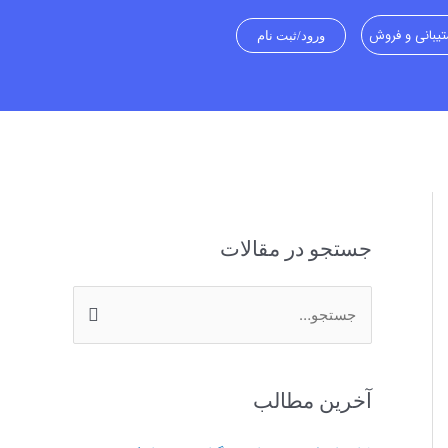
یبانی و فروش
ورود/ثبت نام
جستجو در مقالات
ج
س
ت
آخرین مطالب
ج
و