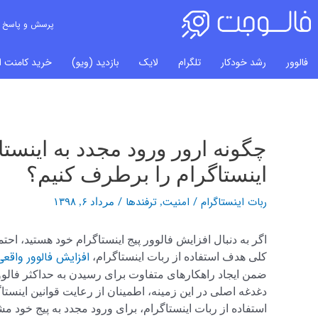
پرسش و پاسخ
فالوور
رشد خودکار
تلگرام
لایک
بازدید (ویو)
خرید کامنت ای
چگونه ارور ورود مجدد به اینستا
راهبری
نوشته‌ها
اینستاگرام را برطرف کنیم؟
ربات اینستاگرام
/
امنیت
ترفندها
/
,
مرداد ۶, ۱۳۹۸
اگر به دنبال افزایش فالوور پیج اینستاگرام خود هستید، اح
افزایش فالوور واقعی
کلی هدف استفاده از ربات اینستاگرام،
ضمن ایجاد راهکارهای متفاوت برای رسیدن به حداکثر فالوور 
دغدغه اصلی در این زمینه، اطمینان از رعایت قوانین اینستا
استفاده از ربات اینستاگرام، برای ورود مجدد به پیج خود م