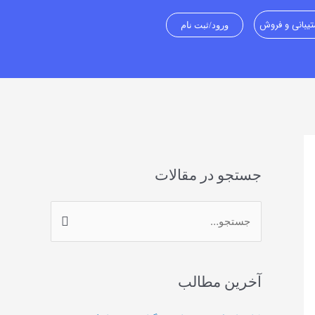
یبانی و فروش
ورود/ثبت نام
جستجو در مقالات
ج
س
ت
آخرین مطالب
ج
و