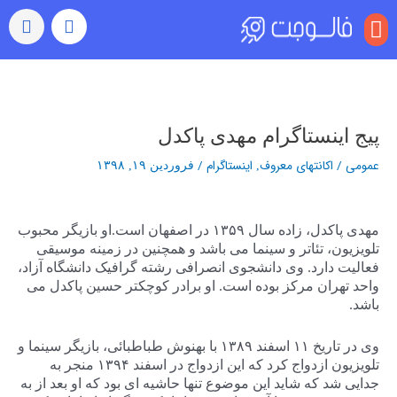
منو
بازدید (ویو)
رشد خودکار
رفتن به اکسپلور
سایر خدمات
خرید کامنت اینستاگرام
راهبری
نوشته‌ها
پیج اینستاگرام مهدی پاکدل
عمومی
/
اکانتهای معروف
اینستاگرام
/
,
فروردین ۱۹, ۱۳۹۸
مهدی پاکدل، زاده سال ۱۳۵۹ در اصفهان است.او بازیگر محبوب
تلویزیون، تئاتر و سینما می باشد و همچنین در زمینه موسیقی
فعالیت دارد. وی دانشجوی انصرافی رشته گرافیک دانشگاه آزاد،
واحد تهران مرکز بوده است. او برادر کوچکتر حسین پاکدل می
باشد.
وی در تاریخ ۱۱ اسفند ۱۳۸۹ با بهنوش طباطبائی، بازیگر سینما و
تلویزیون ازدواج کرد که این ازدواج در اسفند ۱۳۹۴ منجر به
جدایی شد که شاید این موضوع تنها حاشیه ای بود که او بعد از به