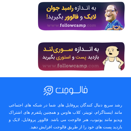
رشد سریع دنبال کنندگان پروفایل های شما در شبکه های اجتماعی
مانند اینستاگرام، توییتر، کلاب هاوس و همچنین پلتفرم های اشتراک
ویدیو مانند یوتیوب، هنر فالوجت می باشد. فالوور پروفایل، لایک و
بازدید پست های خود را از طریق فالوجت افزایش دهید.