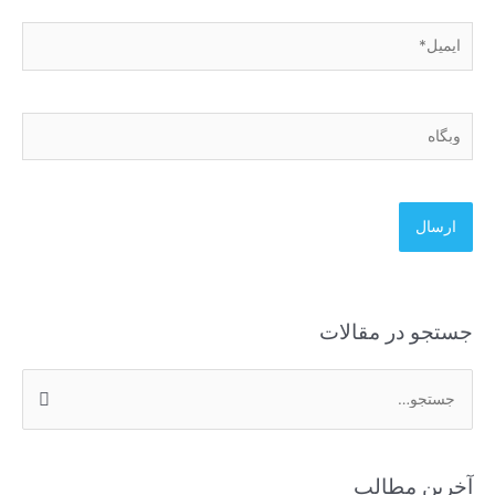
ایمیل*
وبگاه
جستجو در مقالات
ج
س
ت
آخرین مطالب
ج