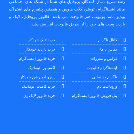
رشد سریع دنبال کنندگان پروفایل های شما در شبکه های اجتماعی
مانند اینستاگرام، توییتر، کلاب هاوس و همچنین پلتفرم های اشتراک
ویدیو مانند یوتیوب، هنر فالوجت می باشد. فالوور پروفایل، لایک و
بازدید پست های خود را از طریق فالوجت افزایش دهید.
کانال تلگرام
خرید لایک خودکار
تماس با ما
خرید بازدید خودکار
قوانین و مقررات
خرید فالوور اینستاگرام
اینستاگرام فالوجت
اکسپلور اتوماتیک
تلگرام پشتیبانی
ریج و ایمپرشن خودکار
ورود/ثبت نام
خرید کامنت اتوماتیک
پنل فروش فالوور اینستاگرام
خرید فالوور لایک زن