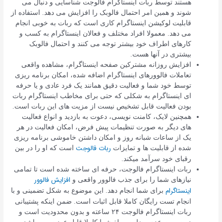
هستند توسط ربات اینستاگرام فالوجت شناسایی و دنبال می
شوند و همین امر احتمال فالوبک را افزایش می دهد. استفاده از
قابلیت لوکیشن اینستاگرام کاری است که ربات به خوبی انجام
می دهد. معمولا افراد مختلف و فعالان اینستاگرام به کسب و
کارهای اطراف خود بیشتر توجه می کنند و احتمال فالوبک
بیشتری در آنها هست.
افزایش روزانه مشترکین صفحه اینستاگرام، مشاهده واقعی
تعاملات فالوورهای اینستاگرام اضافه شده، امکان برنامه ریزی
توسط خود شما و فعالیت دقیق همانند یک فرد عادی و یا حرفه
ای اینستاگرام به شکلی که حتی برای مخاطب اینستاگرام ربات
بودن فعالیت قابل تشخیص نیست از مزیت های این ربات است.
همچنین لایک، کامنت نویسی، دعوت به بازدید و انواع فعالیت
های دیگر به صورت تنظیمات پیش فرض، امکان فعالیت در هر
یک از ساعات شبانه روز و امکان داشتن خاموشی برنامه ریزی
ربات فالوجت
شده از قابلیت ها و تمایزات
است که او را در بین
رقبای خود سرآمد میکند.
ربات اینستاگرام فالوجت، حرفه ای ساخته شده است تا تمامی
افزایش فالوور
نیازهای شما را برای جذب فالوور واقعی و
اینستاگرام
برای شما انجام دهد. این موضوع به شکل تضمینی و با
انجام تست رایگان کاملا قابل اثبات است. ضمن اینکه پشتیبانی
ربات اینستاگرام فالوجت ۲۴ ساعته و بدون محدودیت است و