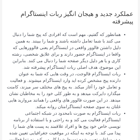
عملکرد جدید و هیجان انگیز ربات اینستاگرام
پیشرفته
همانطور که گفتیم، مهم است که افرادی که پیج شما را دنبال
می کنند با شما تعامل داشته باشند و شما را ببینند. به همین
دلیل داشتن فالوور واقعی در اینستاگرام یعنی فالوورهایی که
واقعا در اینستاگرام حضور دارند و برای علایق شخصی، رشته
کاری و یا هر دلیل دیگر صفحه شما را دنبال می کنند. بنابراین
این موضوع، هدف اصلی ربات اینستاگرام پیشرفته شد.
ربات اینستاگرام فالوجت، در وقت هایی که شما به عنوان
دارنده پیج مشخص کرده اید وارد اینستاگرام میشوند. و فعالیت
و تعامل خود را آغاز میکند. به پیج های مختلف سر میزند، کامنت
میگذارد دایرکت میدهد و به طور کلی خود را به مخاطبان نشان
میدهد. در این صورت فالوور های واقعی را همانند مروارید هایی
غلتان به سوی صفحه اینستاگرامتان روانه میکند.
ربات اینستاگرام به صورت نامحدود در شبکه اجتماعی
اینستاگرام فعالیت می کند و به راحتی و با استفاده از برنامه
نویسی خاص خود پیج ها و افراد علاقمند به پست های شما را
پیدا می کند. با توجه به اینکه در موقعیت جغرافیایی تعیین شده
و در ساعات تعیین شده توسط شما کار می کند، نه تنها فعالیت