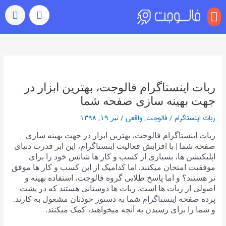
منو
بازدید (ویو)
رشد خودکار
رفتن به اکسپلور
سایر خدمات
خرید کامنت اینستاگرام
راهبری
نوشته‌ها
ربات اینستاگرام فالوجت، بهترین ابزار در
جهت بهینه سازی صفحه شما
ربات اینستاگرام
/
فالوجت
واقعی
/
,
تیر ۱۹, ۱۳۹۸
ربات اینستاگرام فالوجت، بهترین ابزار در جهت بهینه سازی
صفحه شما | با افزایش فعالیت اینستاگرام، این ابر قدرت دنیای
اپلیکیشن ها، بسیاری از کسب و کار ها شانس خود را برای
موفقیت امتحان میکنند. اما کدامیک از این کسب و کار ها موفق
تر هستند؟ و اما پاسخ طلایی گروه فالوجت، استفاده بهینه و
اصولی از ربات ها است. ربات ها دوستانی هستند که در پشت
پرده صفحه اینستاگرام شما به دستور خودتان مشغول به کارند.
و شما را برای رسیدن به آنچه میخواهید، کمک میکنند.