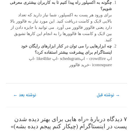
چگونه به اکسپلور راه پیدا کنیم تا به کاربران بیشتری معرفی
شویم؟
برای ورود هر پست به اکسپلور، شما نیاز دارید که تعداد
بالایی لایک و کامنت دریافت کنید. این مورد نیاز به فالوور بالا
دارد یعنی فالوور فالوور می آورد. می توانید با جایزه دادن از
بین لایک و کامنت ها فالوورها را به انجام این کارها تشویق
کنید.
چه ابزارهایی را می توان در کنار ابزارهای رایگان خود
اینستاگرام برای پیشرفت بیشتر استفاده کرد؟
اپ crowdfire – اپschedugram -اپ like4like -اپ
iconosquare -خرید فالوور
نوشته قبل
نوشته بعد
←
→
۷ دیدگاه دربارهٔ «راه هایی برای بهتر دیده شدن
پست در اینستاگرام (چیکار کنم پیجم دیده بشه)»