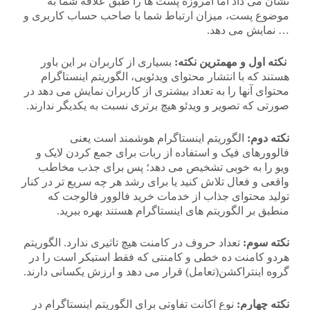
نشان می داد اما امروزه پست ها را طبق علاقه شما به
موضوع پست، میزان ارتباط شما با صاحب حساب کاربری و
… نمایش می دهد.
نکته اول و مهمترین نکته:
بسیاری از کاربران بر این باور
هستند که با انتشار محتوای ویدئویی، الگوریتم اینستاگرام
محتوای آنها را به تعداد بیشتری از کاربران نمایش می دهد در
صورتی که تصویر و ویدئو هیچ برتری نسبت به یکدیگر ندارند.
نکته دوم:
الگوریتم اینستاگرام هوشمند است یعنی
فالوورهای فیک و استفاده از ربات برای جمع کردن لایک و
ویو را به خوبی تشخیص می دهد؛ پس برای جذب مخاطب
واقعی و فعال تلاش کنید یا برای رشد هر چه سریع تر در کنار
تولید محتوای جذاب از خدمات خرید فالوور فالوجت که
منطبق بر الگوریتم های اینستاگرام هستند بهره ببرید.
نکته سوم:
تعداد حروف در کامنت هیچ تاثیری ندارد. الگوریتم
هردو کامنت ده خطی و کامنتی که فقط استیکر است را در
گروه اینتراکشن(تعامل) قرار می دهد و ارزش یکسانی دارند.
نکته چهارم:
نوع اکانت تفاوتی برای الگوریتم اینستاگرام در