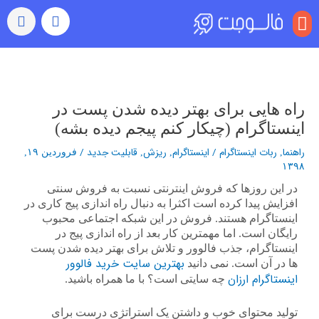
منو
بازدید (ویو)
رشد خودکار
رفتن به اکسپلور
سایر خدمات
خرید کامنت اینستاگرام
راهبری
نوشته‌ها
راه هایی برای بهتر دیده شدن پست در
اینستاگرام (چیکار کنم پیجم دیده بشه)
راهنما
ربات اینستاگرام
/
اینستاگرام
ریزش
قابلیت جدید
/
,
,
,
فروردین ۱۹,
۱۳۹۸
در این روزها که فروش اینترنتی نسبت به فروش سنتی
افزایش پیدا کرده است اکثرا به دنبال راه اندازی پیج کاری در
اینستاگرام هستند. فروش در این شبکه اجتماعی محبوب
رایگان است. اما مهمترین کار بعد از راه اندازی پیج در
اینستاگرام، جذب فالوور و تلاش برای بهتر دیده شدن پست
بهترین سایت خرید فالوور
ها در آن است. نمی دانید
اینستاگرام ارزان
چه سایتی است؟ با ما همراه باشید.
تولید محتوای خوب و داشتن یک استراتژی درست برای