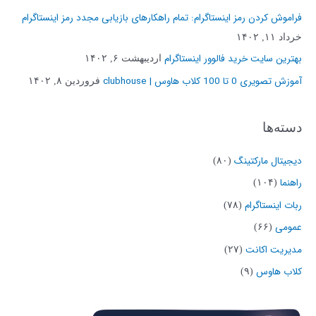
و
فراموش کردن رمز اینستاگرام: تمام راهکارهای بازیابی مجدد رمز اینستاگرام
ب
خرداد ۱۱, ۱۴۰۲
ر
بهترین سایت خرید فالوور اینستاگرام
اردیبهشت ۶, ۱۴۰۲
ا
آموزش تصویری 0 تا 100 کلاب هاوس | clubhouse
فروردین ۸, ۱۴۰۲
ی
:
دسته‌ها
دیجیتال مارکتینگ
(۸۰)
راهنما
(۱۰۴)
ربات اینستاگرام
(۷۸)
عمومی
(۶۶)
مدیریت اکانت
(۲۷)
کلاب هاوس
(۹)