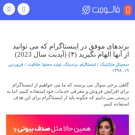
منو
بازدید (ویو)
رشد خودکار
رفتن به اکسپلور
سایر خدمات
خرید کامنت اینستاگرام
راهبری
نوشته‌ها
برندهای موفق در اینستاگرام که می توانید
از آنها الهام بگیرید (۴) (آپدیت سال 2023)
دیجیتال مارکتینگ
/
اینستاگرام
برندینگ
تولید محتوا
خلاقیت
/
,
,
,
فروردین
۱۹, ۱۳۹۸
گاهی برخی سوال می پرسند که ما می خواهیم از اینستاگرام
برای افزایش فروش و معرفی خدمات خود استفاده کنیم، اما به
درستی نمی دانیم که چگونه باید از اینستاگرام برای این هدف
استفاده کنیم.