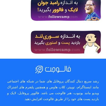
رشد سریع دنبال کنندگان پروفایل های شما در شبکه های اجتماعی
مانند اینستاگرام، توییتر، کلاب هاوس و همچنین پلتفرم های اشتراک
ویدیو مانند یوتیوب، هنر فالوجت می باشد. فالوور پروفایل، لایک و
بازدید پست های خود را از طریق فالوجت افزایش دهید.