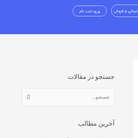
یبانی و فروش
ورود/ثبت نام
جستجو در مقالات
ج
س
ت
آخرین مطالب
ج
و