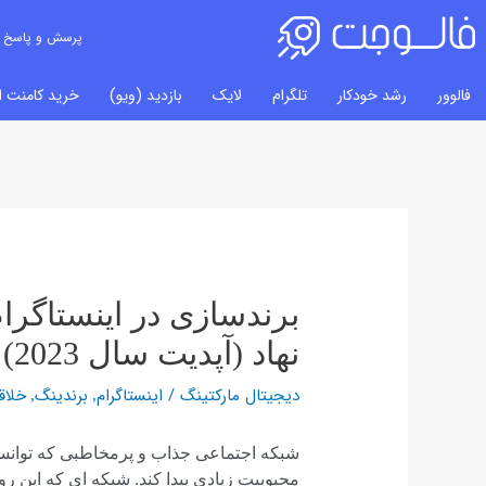
پرسش و پاسخ
فالوور
رشد خودکار
تلگرام
لایک
بازدید (ویو)
خرید کامنت ای
راهبری
نوشته‌ها
برندسازی در اینستاگرا
نهاد (آپدیت سال 2023)
دیجیتال مارکتینگ
/
اینستاگرام
برندینگ
خلاق
,
,
شبکه اجتماعی جذاب و پرمخاطبی که توانست
محبوبیت زیادی پیدا کند. شبکه ای که این