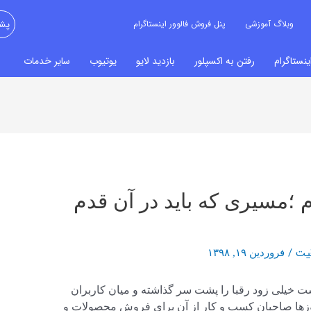
وبلاگ آموزشی
پنل فروش فالوور اینستاگرام
پشت
نستاگرام
رفتن به اکسپلور
بازدید لایو
یوتیوب
سایر خدمات
م ؛مسیری که باید در آن قدم
یت
/
فروردین ۱۹, ۱۳۹۸
 خیلی زود رقبا را پشت سر گذاشته و میان کاربران
 روزها صاحبان کسب و کار از آن برای فروش محصولات و