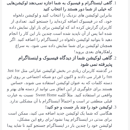
گاهی اینستاگرام و فیسبوک به شما اجازه نمی‌دهند لوکیشن‌هایی
که خیلی از شما دور هستند را انتخاب کنید
بنابراین لوکیشن‌ های نزدیک را انتخاب کنید و لوکیشن دلخواه
خود، که در فیسبوک اضافه کرده‌اید را جستجو کنید. تعدادی از
کاربران گزارش کرده‌ اند که لوکیشن برای بار اول نمایش داده
شده اما پس از آن ناپدید شده است.چندین بار این کار را انجام
دهید تا بتوانید لوکیشن دلخواه در اینستاگرام را اضافه کنید. اگر
همچنان لوکیشن برای شما نمایش داده نمی شود، به سراغ
راهکارهای بعدی بروید!
گاهی لوکیشن شما از دیدگاه فیسبوک و اینستاگرام
پذیرفته نمی شود
در گذشته کاربران زیادی در بخش لوکیشن عباراتی مثل Just for
fun را قرار می‌ دادند و اکنون این دو شبکه اجتماعی بر روی این
دسته کلمات که به عنوان لوکیشن استفاده می شوند، حساس
هستند.برای جلوگیری از این اتفاق می‌ توانید از دسته‌ های بهتر و
واقعی‌ تر استفاده کنید. مثلاً کلمه Sweet Home نسبت به عبارت
قبلی منطقی‌ تر است و احتمالاً اینستاگرام با آن مشکلی ندارد.
لوکیشن خود را چند بار جست و جو کنید!
هنگامی که شما یک لوکیشن جدید اضافه می ‌کنید، ممکن است
برای مدتی در اینستاگرام پیدا نشود!برای رفع این مشکل،
لوکیشن خود را چندین بار در اینستاگرام جستجو کنید تا شاید پیدا