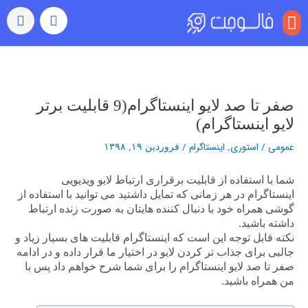
منو
بازدید (ویو)
رشد خودکار
رفتن به اکسپلور
سایر خدمات
خرید کامنت اینستاگرام
راهبری
نوشته‌ها
صفر تا صد لایو اینستاگرام(9 قابلیت برتر
لایو اینستاگرام)
عمومی
/
استوری
اینستاگرام
/
,
فروردین ۱۹, ۱۳۹۸
شما با استفاده از قابلیت برقراری ارتباط لایو ویدیویی
اینستاگرام در هر زمانی که تمایل داشتید می توانید با استفاده از
گوشی همراه خود با دنبال کننده هایتان به صورت زنده ارتباط
داشته باشید.
نکته قابل توجه این است که اینستاگرام قابلیت های بسیار زیاد و
جالبی برای جذاب تر کردن لایو در اختیار ما قرار داده و در ادامه
صفر تا صد لایو اینستاگرام را برای شما شرح خواهم داد پس با
من همراه باشید.