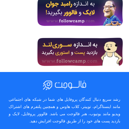
رشد سریع دنبال کنندگان پروفایل های شما در شبکه های اجتماعی
مانند اینستاگرام، توییتر، کلاب هاوس و همچنین پلتفرم های اشتراک
ویدیو مانند یوتیوب، هنر فالوجت می باشد. فالوور پروفایل، لایک و
بازدید پست های خود را از طریق فالوجت افزایش دهید.