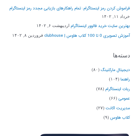
و
فراموش کردن رمز اینستاگرام: تمام راهکارهای بازیابی مجدد رمز اینستاگرام
ب
خرداد ۱۱, ۱۴۰۲
ر
بهترین سایت خرید فالوور اینستاگرام
اردیبهشت ۶, ۱۴۰۲
ا
آموزش تصویری 0 تا 100 کلاب هاوس | clubhouse
فروردین ۸, ۱۴۰۲
ی
:
دسته‌ها
دیجیتال مارکتینگ
(۸۰)
راهنما
(۱۰۴)
ربات اینستاگرام
(۷۸)
عمومی
(۶۶)
مدیریت اکانت
(۲۷)
کلاب هاوس
(۹)