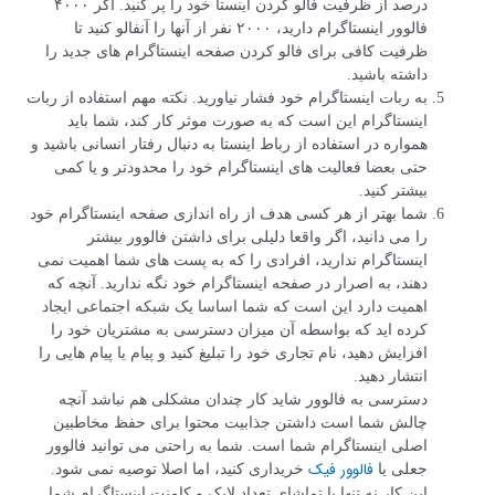
درصد از ظرفیت فالو کردن اینستا خود را پر کنید. اگر ۴۰۰۰
فالوور اینستاگرام دارید، ۲۰۰۰ نفر از آنها را آنفالو کنید تا
ظرفیت کافی برای فالو کردن صفحه اینستاگرام های جدید را
داشته باشید.
به ربات اینستاگرام خود فشار نیاورید. نکته مهم استفاده از ربات
اینستاگرام این است که به صورت موثر کار کند، شما باید
همواره در استفاده از رباط اینستا به دنبال رفتار انسانی باشید و
حتی بعضا فعالیت های اینستاگرام خود را محدودتر و یا کمی
بیشتر کنید.
شما بهتر از هر کسی هدف از راه اندازی صفحه اینستاگرام خود
را می دانید، اگر واقعا دلیلی برای داشتن فالوور بیشتر
اینستاگرام ندارید، افرادی را که به پست های شما اهمیت نمی
دهند، به اصرار در صفحه اینستاگرام خود نگه ندارید. آنچه که
اهمیت دارد این است که شما اساسا یک شبکه اجتماعی ایجاد
کرده اید که بواسطه آن میزان دسترسی به مشتریان خود را
افزایش دهید، نام تجاری خود را تبلیغ کنید و پیام یا پیام هایی را
انتشار دهید.
دسترسی به فالوور شاید کار چندان مشکلی هم نباشد آنچه
چالش شما است داشتن جذابیت محتوا برای حفظ مخاطبین
اصلی اینستاگرام شما است. شما به راحتی می توانید فالوور
فالوور فیک
جعلی یا
خریداری کنید، اما اصلا توصیه نمی شود.
این کار نه تنها با تماشای تعداد لایک و کامنت اینستاگرام شما