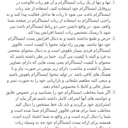
تنها و تنها از یک ربات اینستاگرام و آن هم ربات فالوجت در
پروفایل اینستاگرام خود استفاده کنید، استفاده از چند ربات
اینستاگرام باعث می شود تا ربات ها تداخل فعالیت پیدا کنند و به
راحتی اینستاگرام به استفاده از ربات اینستاگرام در صفحه شما
واقف شود. در واقع داشتن حتی دو رباط اینستاگرام باعث می
شود تا ریسک تشخیص ربات اینستا افزایش پیدا کند.
حرص و طمع نداشته باشید و به دنبال افزایش پست اینستاگرام
خود تنها نباشید. بهترین راه تولید محتوا با کیفیت است. فالوور
اینستاگرام فردی بسیار باهوش است و به دنبال محتوای منحصر
به فرد و البته با کیفیت می گردد. حتما در نظر داشته باشید که
محتوای با کیفیت اینستاگرام یعنی پست هایی که دارای تصاویر
بسیار با کیفیت و مناسب، دارای زیر نویس در صورت نیاز و با
هشتگ های کافی باشد. در تولید محتوا اینستاگرام باهوش باشید
و سعی کنید مفاهیم تبلیغاتی و بازاریابی خود را به صورت تمیز و
بسیار عالی و کاملا نا محسوس انجام دهید.
اگر شما مخاطب اینستاگرام خود را بشناسید و در خصوص علایق
و خواسته های آنها اشراف کامل داشته باشید هزگز نباید از
استراتژی خود برگردید و باید یک خط مشخص را دنبال کنید.
مخاطب شما برای هدفی فالوور اینستاگرام شما شده است و
شما را دنبال کرده است و در واقع به شما اعتماد کرده است.
همیشه برای ارائه پست اینستاگرام خود چه به وسیله ربات