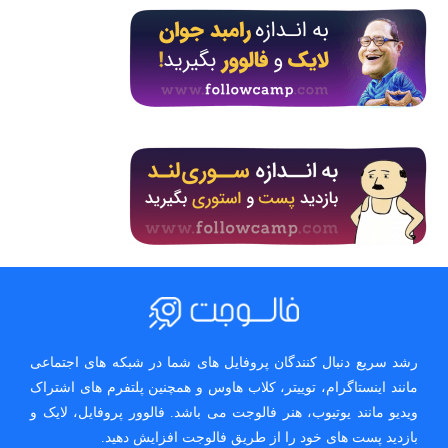
رشد سریع دنبال کنندگان پروفایل های شما در شبکه های اجتماعی
مانند اینستاگرام، توییتر، کلاب هاوس و همچنین پلتفرم های اشتراک
ویدیو مانند یوتیوب، هنر فالوجت می باشد. فالوور پروفایل، لایک و
بازدید پست های خود را از طریق فالوجت افزایش دهید.