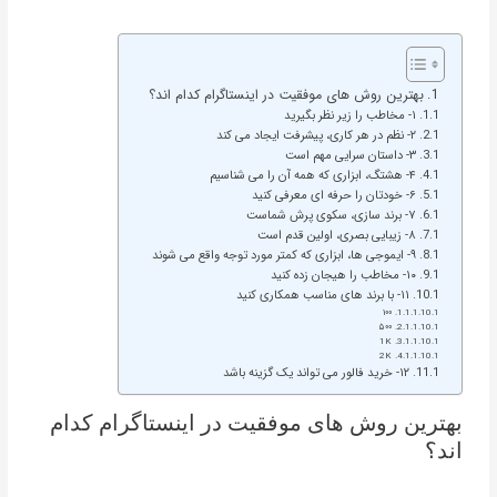
بهترین روش های موفقیت در اینستاگرام کدام اند؟
۱- مخاطب را زیر نظر بگیرید
۲- نظم در هر کاری، پیشرفت ایجاد می کند
۳- داستان سرایی مهم است
۴- هشتگ، ابزاری که همه آن را می شناسیم
۶- خودتان را حرفه ای معرفی کنید
۷- برند سازی، سکوی پرش شماست
۸- زیبایی بصری، اولین قدم است
۹- ایموجی ها، ابزاری که کمتر مورد توجه واقع می شوند
۱۰- مخاطب را هیجان زده کنید
۱۱- با برند های مناسب همکاری کنید
۱۰۰
۵۰۰
1K
2K
۱۲- خرید فالور می تواند یک گزینه باشد
بهترین روش های موفقیت در اینستاگرام کدام
اند؟