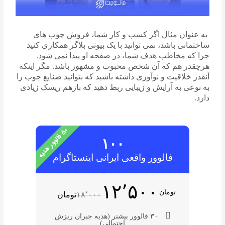
به عنوان مثال اگر کسب و کار شما، فروش چوب های
ساختمانی باشد، نمی توانید با یک بیوتی بلاگر همکاری کنید
چرا که مخاطب هدف شما، در صفحه او پیدا نمی شود.
هرچقدر هم که آن شخص محبوب و مشهور باشد. مگر اینکه
آنقدر خلاقیت و نوآوری داشته باشید که بتوانید صنایع چوب را
به نوعی به آرایش و زیبایی ربط دهید که بازهم ریسک زیادی
دارد.
۰
۵
ف
ا
ل
و
و
ر
ه
د
ی
ه
۱۰۰
فالوور واقعی ایرانی اینستاگرام
۱۲٬۵۰۰
تومان
۱۸٬۰۰۰
تومان
۳۰ فالوور بیشتر (هدیه جبران ریزش
احتمالی)