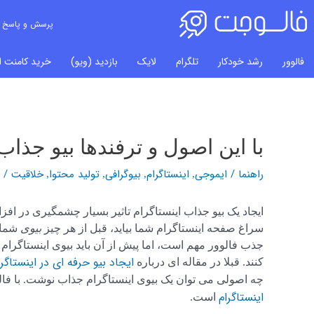
پرسش و پاسخ
فالوور
رشد خودکار
تلگرام
لایک
بازدید (ویو)
خرید کامنت ای
با این اصول و ترفندها بیو جذاب
راهبری
نوشته‌ها
راهنما
/
ایموجی
اینستاگرام
بیوگرافی
تولید محتوا
خلاقیت
/
,
,
,
,
ایجاد یک بیو جذاب اینستاگرام تاثیر بسیار چشمگیری در ا
سراغ صفحه اینستاگرام شما بیاید، قبل از هر چیز
بیوی
شما 
جذب فالوور مهم است، اما پیش از آن باید بیوی اینستاگرام خ
ایجاد بیو حرفه ای در اینستاگرا
کنند. قبلا در مقاله ای درباره
چه اصولی می توان یک بیوی اینستاگرام جذاب نوشت. با فا
اینستاگرام
است.