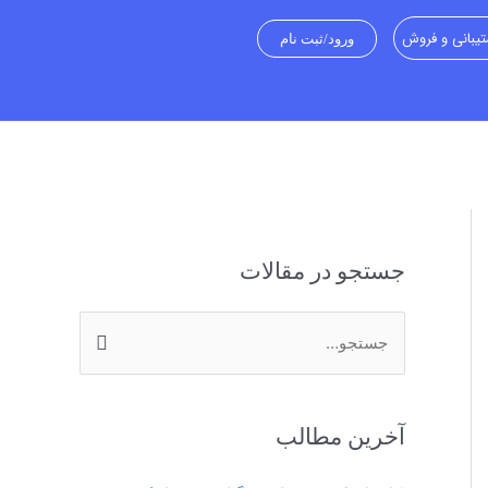
یبانی و فروش
ورود/ثبت نام
جستجو در مقالات
ج
س
ت
آخرین مطالب
ج
و