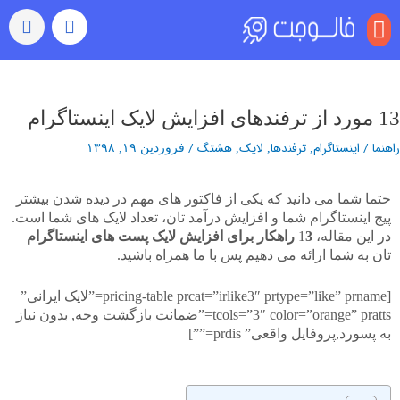
منو
بازدید (ویو)
رشد خودکار
رفتن به اکسپلور
سایر خدمات
خرید کامنت اینستاگرام
اهبری
وشته‌ها
13 مورد از ترفندهای افزایش لایک اینستاگرام
راهنما
/
اینستاگرام
ترفندها
لایک
هشتگ
/
,
,
,
فروردین ۱۹, ۱۳۹۸
حتما شما می دانید که یکی از فاکتور های مهم در دیده شدن بیشتر
پیج اینستاگرام شما و افزایش درآمد تان، تعداد لایک های شما است.
در این مقاله، 1
3 راهکار برای افزایش لایک پست های اینستاگرام
تان به شما ارائه می دهیم پس با ما همراه باشید.
[pricing-table prcat=”irlike3″ prtype=”like” prname=”لایک ایرانی”
tcols=”3″ color=”orange” pratts=”ضمانت بازگشت وجه, بدون نیاز
به پسورد,پروفایل واقعی” prdis=””]