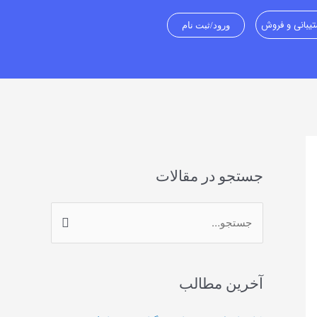
یبانی و فروش
ورود/ثبت نام
جستجو در مقالات
ج
س
ت
آخرین مطالب
ج
و