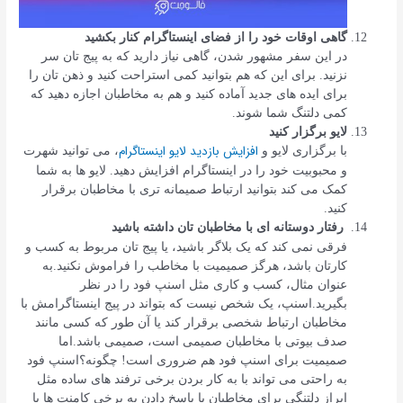
گاهی اوقات خود را از فضای اینستاگرام کنار بکشید
در این سفر مشهور شدن، گاهی نیاز دارید که به پیج تان سر
نزنید. برای این که هم بتوانید کمی استراحت کنید و ذهن تان را
برای ایده های جدید آماده کنید و هم به مخاطبان اجازه دهید که
کمی دلتنگ شما شوند.
لایو برگزار کنید
افزایش بازدید لایو اینستاگرام
با برگزاری لایو و
، می توانید شهرت
و محبوبیت خود را در اینستاگرام افزایش دهید. لایو ها به شما
کمک می کند بتوانید ارتباط صمیمانه تری با مخاطبان برقرار
کنید.
رفتار دوستانه ای با مخاطبان تان داشته باشید
فرقی نمی کند که یک بلاگر باشید، یا پیج تان مربوط به کسب و
کارتان باشد، هرگز صمیمیت با مخاطب را فراموش نکنید.به
عنوان مثال، کسب و کاری مثل اسنپ فود را در نظر
بگیرید.اسنپ، یک شخص نیست که بتواند در پیج اینستاگرامش با
مخاطبان ارتباط شخصی برقرار کند یا آن طور که کسی مانند
صدف بیوتی با مخاطبان صمیمی است، صمیمی باشد.اما
صمیمیت برای اسنپ فود هم ضروری است! چگونه؟اسنپ فود
به راحتی می تواند با به کار بردن برخی ترفند های ساده مثل
ابراز دلتنگی برای مخاطبان یا پاسخ دادن به برخی کامنت ها با