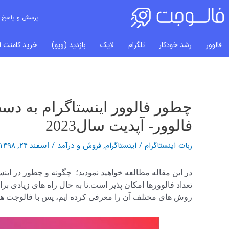
پرسش و پاسخ
فالوور
رشد خودکار
تلگرام
لایک
بازدید (ویو)
خرید کامنت ای
راهبری
نوشته‌ها
فالوور- آپدیت سال2023
ربات اینستاگرام
/
اینستاگرام
فروش و درآمد
/
,
اسفند ۲۴, ۱۳۹۸
در این مقاله مطالعه خواهید نمودید؛ چگونه و چطور در اینستا
تعداد فالوورها امکان پذیر است.تا به حال راه های زیادی بر
روش های مختلف آن را معرفی کرده ایم، پس با فالوجت همر