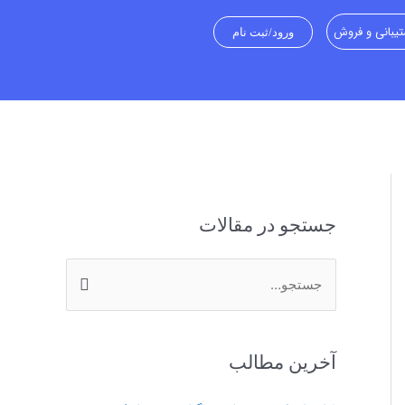
یبانی و فروش
ورود/ثبت نام
جستجو در مقالات
ج
س
ت
آخرین مطالب
ج
و