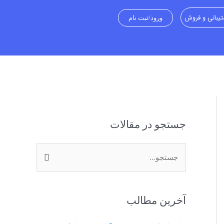
یبانی و فروش
ورود/ثبت نام
جستجو در مقالات
ج
س
ت
آخرین مطالب
ج
و