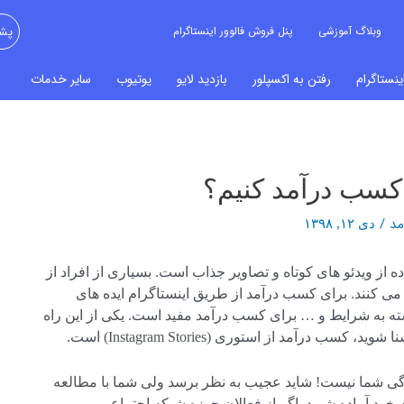
وبلاگ آموزشی
پنل فروش فالوور اینستاگرام
پشت
نستاگرام
رفتن به اکسپلور
بازدید لایو
یوتیوب
سایر خدمات
 کسب درآمد کنیم؟
مد
/
دی ۱۲, ۱۳۹۸
از ویدئو های کوتاه و تصاویر جذاب است. بسیاری از افراد از
ی کنند. برای کسب درآمد از طریق اینستاگرام ایده های
سته به شرایط و … برای کسب درآمد مفید است. یکی از این راه
رآمد از استوری (Instagram Stories) است.
گی شما نیست! شاید عجیب به نظر برسد ولی شما با مطالعه
 خود آماده شوید. اگر از فعالان حوزه شبکه اجتماعی